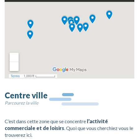
Chemin de Santiago
Les parcs et les places
Destination accessible
Santander 360
Le climat
La Baie
Le voyage
Gastronomie
Espacios coworking
Sentir la ville
Centre ville
Parcourez la ville
C’est dans cette zone que se concentre
l’activité
commerciale et de loisirs
. Quoi que vous cherchiez vous le
trouverez ici.