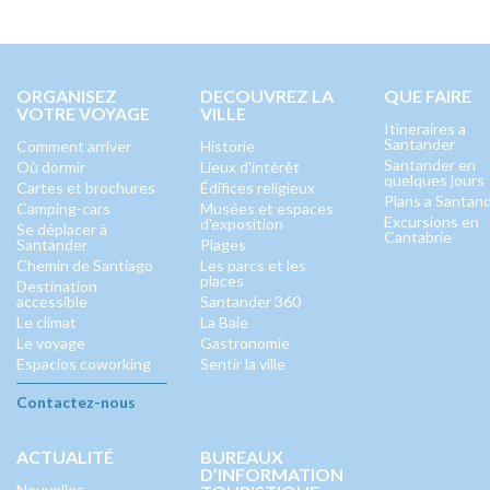
ORGANISEZ
DECOUVREZ LA
QUE FAIRE
VOTRE VOYAGE
VILLE
Itineraires a
Santander
Comment arriver
Historie
Santander en
Où dormir
Lieux d'intérêt
quelques jours
Cartes et brochures
Édifices religieux
Plans a Santan
Camping-cars
Musées et espaces
Excursions en
d'exposition
Se déplacer à
Cantabrie
Santander
Plages
Chemin de Santiago
Les parcs et les
places
Destination
accessible
Santander 360
Le climat
La Baie
Le voyage
Gastronomie
Espacios coworking
Sentir la ville
Contactez-nous
ACTUALITÉ
BUREAUX
D’INFORMATION
Nouvelles