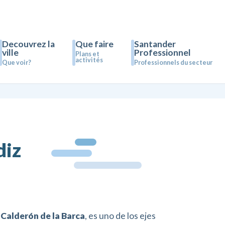
Decouvrez la
Que faire
Santander
ville
Professionnel
Plans et
Buscar:
activités
Que voir?
Professionnels du secteur
diz
,
Calderón de la Barca
, es uno de los ejes