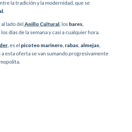
ntre la tradición y la modernidad, que se
al
.
 al lado del
Anillo Cultural
, los
bares
,
os días de la semana y casi a cualquier hora.
der
, es el
picoteo marinero
,
rabas
,
almejas
,
en a esta oferta se van sumando progresivamente
mopolita.