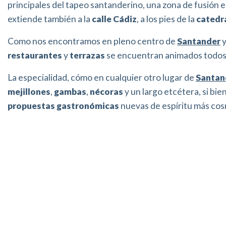
principales del tapeo santanderino, una zona de fusión e
Chemin de Santiago
Les parcs et les places
extiende también a la
calle Cádiz
, a los pies de la
catedr
Como nos encontramos en pleno centro de
Santander
y
Destination accessible
Santander 360
restaurantes
y
terrazas
se encuentran animados todos l
La especialidad, cómo en cualquier otro lugar de
Santan
Le climat
La Baie
mejillones
,
gambas
,
nécoras
y un largo etcétera, si bi
propuestas gastronómicas
nuevas de espíritu más cos
Le voyage
Gastronomie
Espacios coworking
Sentir la ville